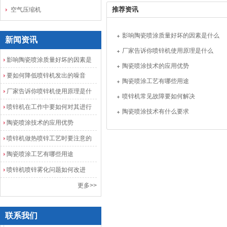
推荐资讯
空气压缩机
影响陶瓷喷涂质量好坏的因素是什么
新闻资讯
厂家告诉你喷锌机使用原理是什么
影响陶瓷喷涂质量好坏的因素是
陶瓷喷涂技术的应用优势
什么
要如何降低喷锌机发出的噪音
陶瓷喷涂工艺有哪些用途
厂家告诉你喷锌机使用原理是什
喷锌机常见故障要如何解决
么
喷锌机在工作中要如何对其进行
陶瓷喷涂技术有什么要求
检查和保养
陶瓷喷涂技术的应用优势
喷锌机做热喷锌工艺时要注意的
几点问题
陶瓷喷涂工艺有哪些用途
喷锌机喷锌雾化问题如何改进
更多>>
联系我们