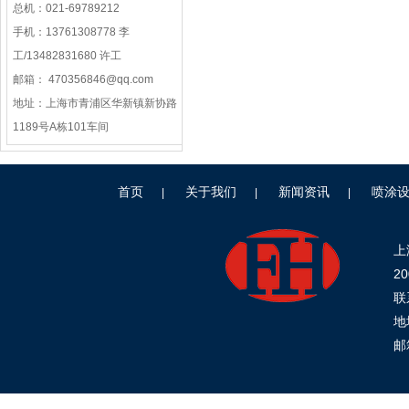
总机：021-69789212
手机：13761308778 李
工/13482831680 许工
邮箱： 470356846@qq.com
地址：上海市青浦区华新镇新协路
1189号A栋101车间
首页
关于我们
新闻资讯
喷涂
|
|
|
上
2
联
地
邮